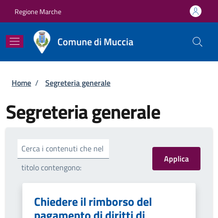
Salta al contenuto principale
Skip to footer content
Regione Marche
Comune di Muccia
Briciole di pane
Home
/
Segreteria generale
Segreteria generale
Cerca i contenuti che nel
titolo contengono:
Chiedere il rimborso del
pagamento di diritti di