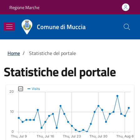
Salta al contenuto principale
Skip to footer content
Regione Marche
Comune di Muccia
Briciole di pane
Home
/
Statistiche del portale
Statistiche del portale