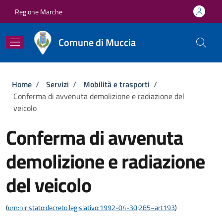
Salta al contenuto principale
Skip to footer content
Regione Marche
Comune di Muccia
Briciole di pane
Home
/
Servizi
/
Mobilità e trasporti
/
Conferma di avvenuta demolizione e radiazione del
veicolo
Conferma di avvenuta
demolizione e radiazione
del veicolo
(
urn:nir:stato:decreto.legislativo:1992-04-30;285~art193
)